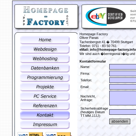
Homepage Factory
Oliver Panas
Tachenbergstr.41 � 70499 Stuttgart
Telefon: 0711 - 83 50 761
eMail: info@homepage-factory.info
Wir sind auch �berregional t�tig und
Kontaktformular
Name:
Firma:
Telefon:
Email:
Nachricht,
Anfrage:
Sicherheitsabfrage
(heutiges Datum
TT.MM.JJJJ):